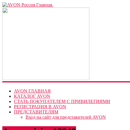
AVON
Россия
Главная.
Эйвон
Россия
главная,
Официальный
сайт
Эйвон-
регистрация
представителей.
www.avon.ru
вход
AVON ГЛАВНАЯ
для
КАТАЛОГ AVON
представителей.
СТАТЬ ПОКУПАТЕЛЕМ С ПРИВИЛЕГИЯМИ
РЕГИСТРАЦИЯ В AVON
ПРЕДСТАВИТЕЛЯМ
Вход на сайт для представителей AVON