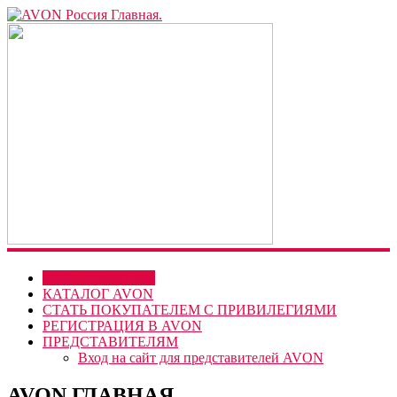
AVON
Россия
Главная.
Эйвон
Россия
главная,
Официальный
сайт
Эйвон-
регистрация
представителей.
www.avon.ru
вход
AVON ГЛАВНАЯ
для
КАТАЛОГ AVON
представителей.
СТАТЬ ПОКУПАТЕЛЕМ С ПРИВИЛЕГИЯМИ
РЕГИСТРАЦИЯ В AVON
ПРЕДСТАВИТЕЛЯМ
Вход на сайт для представителей AVON
AVON ГЛАВНАЯ