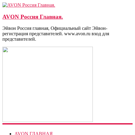
AVON Россия Главная.
Эйвон Россия главная, Официальный сайт Эйвон-
регистрация представителей. www.avon.ru вход для
представителей.
AVON ГЛАВНАЯ