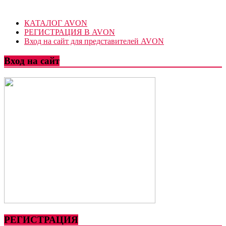
КАТАЛОГ AVON
РЕГИСТРАЦИЯ В AVON
Вход на сайт для представителей AVON
Вход на сайт
РЕГИСТРАЦИЯ